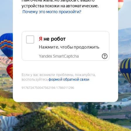
Нам очень жаль, но запросы с вашего
устройства похожи на автоматические.
Почему это могло произойти?
Я не робот
Нажмите, чтобы продолжить
Yandex SmartCaptcha
Если у вас возникли проблемы, пожалуйста,
воспользуйтесь
формой обратной связи
9176724750047562194
:
1786011296