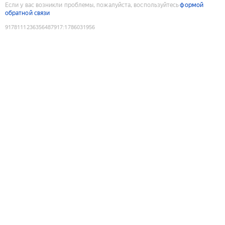
Если у вас возникли проблемы, пожалуйста, воспользуйтесь
формой
обратной связи
9178111236356487917
:
1786031956