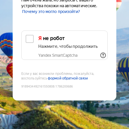
Нам очень жаль, но запросы с вашего
устройства похожи на автоматические.
Почему это могло произойти?
Я не робот
Нажмите, чтобы продолжить
Yandex SmartCaptcha
Если у вас возникли проблемы, пожалуйста,
воспользуйтесь
формой обратной связи
9189434492161550808
:
1786200686