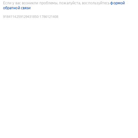
Если у вас возникли проблемы, пожалуйста, воспользуйтесь
формой
обратной связи
9184114259129431850
:
1786121408