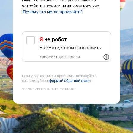
Нам очень жаль, но запросы с вашего
устройства похожи на автоматические.
Почему это могло произойти?
Я не робот
Нажмите, чтобы продолжить
Yandex SmartCaptcha
Если у вас возникли проблемы, пожалуйста,
воспользуйтесь
формой обратной связи
9182875219315007921
:
1786102945