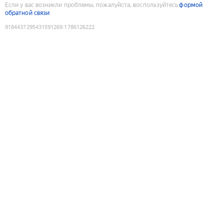
Если у вас возникли проблемы, пожалуйста, воспользуйтесь
формой
обратной связи
9184437295431591269
:
1786126222