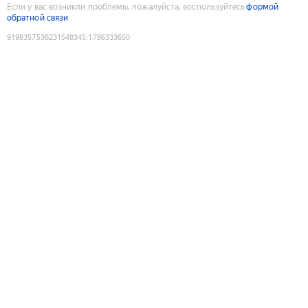
Если у вас возникли проблемы, пожалуйста, воспользуйтесь
формой
обратной связи
9198357536231548345
:
1786333650