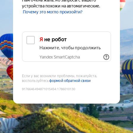
Нам очень жаль, но запросы с вашего
устройства похожи на автоматические.
Почему это могло произойти?
Я не робот
Нажмите, чтобы продолжить
Yandex SmartCaptcha
Если у вас возникли проблемы, пожалуйста,
воспользуйтесь
формой обратной связи
9176646494871015454
:
1786010130