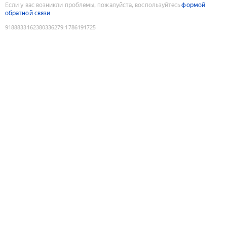
Если у вас возникли проблемы, пожалуйста, воспользуйтесь
формой
обратной связи
9188833162380336279
:
1786191725