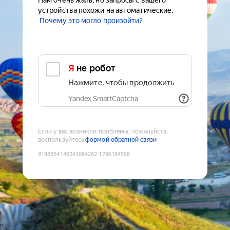
Нам очень жаль, но запросы с вашего
устройства похожи на автоматические.
Почему это могло произойти?
Я не робот
Нажмите, чтобы продолжить
Yandex SmartCaptcha
Если у вас возникли проблемы, пожалуйста,
воспользуйтесь
формой обратной связи
9188354149243084262
:
1786184588