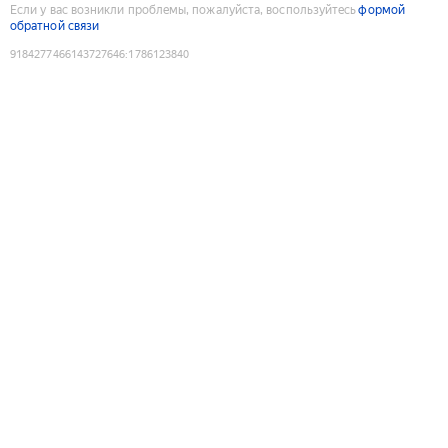
Если у вас возникли проблемы, пожалуйста, воспользуйтесь
формой
обратной связи
9184277466143727646
:
1786123840