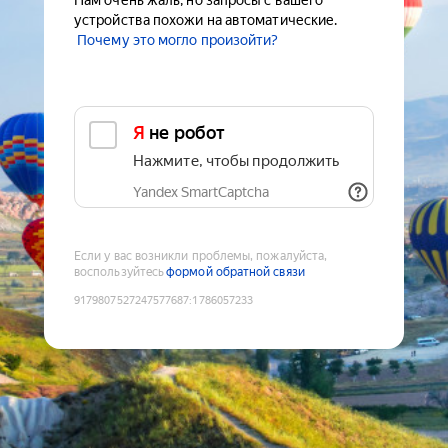
Нам очень жаль, но запросы с вашего
устройства похожи на автоматические.
Почему это могло произойти?
Я не робот
Нажмите, чтобы продолжить
Yandex SmartCaptcha
Если у вас возникли проблемы, пожалуйста,
воспользуйтесь
формой обратной связи
9179807527247577687
:
1786057233