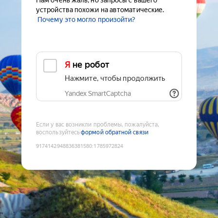
Нам очень жаль, но запросы с вашего
устройства похожи на автоматические.
Почему это могло произойти?
Я не робот
Нажмите, чтобы продолжить
Yandex SmartCaptcha
Если у вас возникли проблемы, пожалуйста,
воспользуйтесь
формой обратной связи
9174142948836381580
:
1785972824