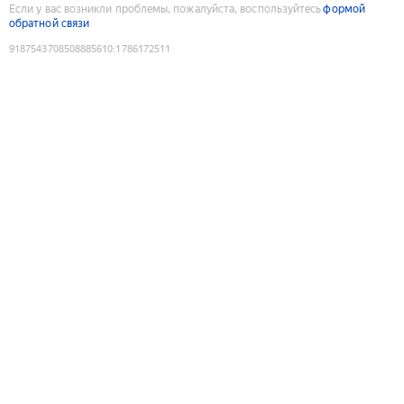
Если у вас возникли проблемы, пожалуйста, воспользуйтесь
формой
обратной связи
9187543708508885610
:
1786172511