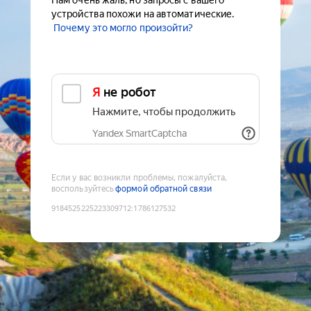
Нам очень жаль, но запросы с вашего
устройства похожи на автоматические.
Почему это могло произойти?
Я не робот
Нажмите, чтобы продолжить
Yandex SmartCaptcha
Если у вас возникли проблемы, пожалуйста,
воспользуйтесь
формой обратной связи
9184525225223309712
:
1786127532