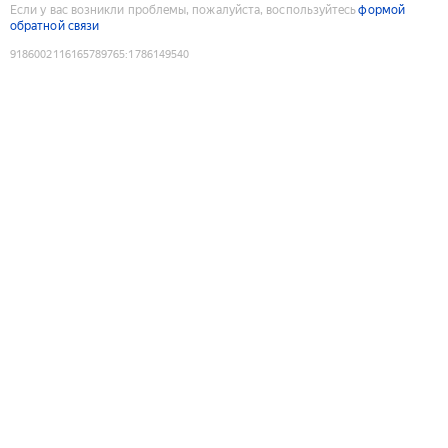
Если у вас возникли проблемы, пожалуйста, воспользуйтесь
формой
обратной связи
9186002116165789765
:
1786149540