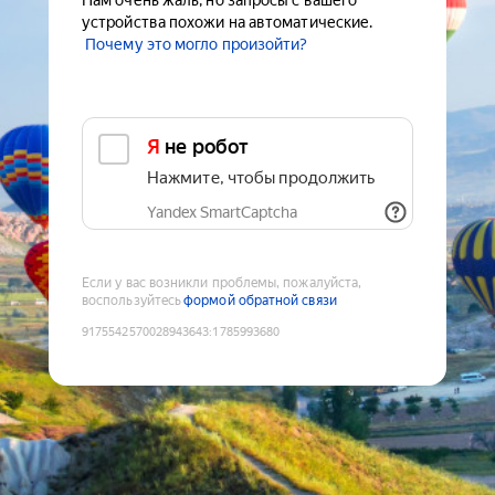
Нам очень жаль, но запросы с вашего
устройства похожи на автоматические.
Почему это могло произойти?
Я не робот
Нажмите, чтобы продолжить
Yandex SmartCaptcha
Если у вас возникли проблемы, пожалуйста,
воспользуйтесь
формой обратной связи
9175542570028943643
:
1785993680