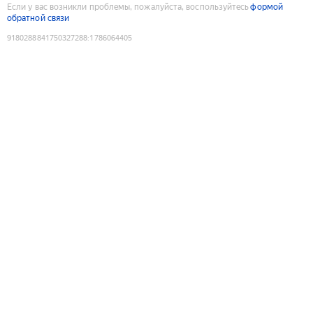
Если у вас возникли проблемы, пожалуйста, воспользуйтесь
формой
обратной связи
9180288841750327288
:
1786064405