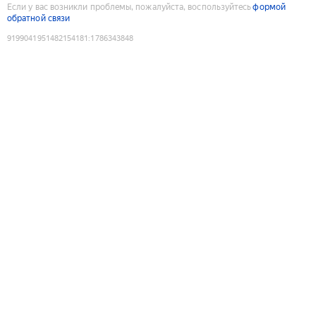
Если у вас возникли проблемы, пожалуйста, воспользуйтесь
формой
обратной связи
9199041951482154181
:
1786343848