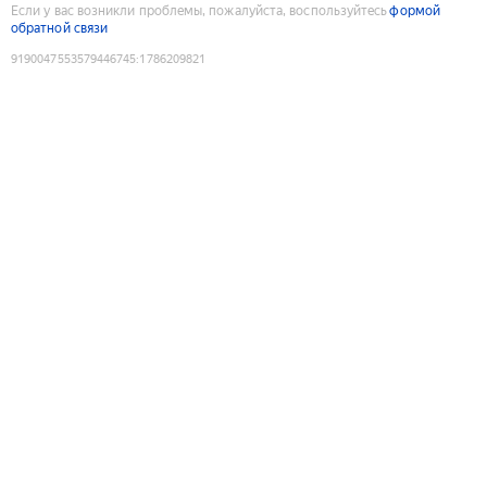
Если у вас возникли проблемы, пожалуйста, воспользуйтесь
формой
обратной связи
9190047553579446745
:
1786209821