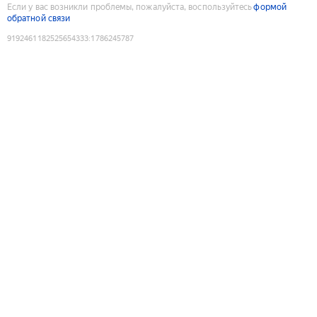
Если у вас возникли проблемы, пожалуйста, воспользуйтесь
формой
обратной связи
9192461182525654333
:
1786245787