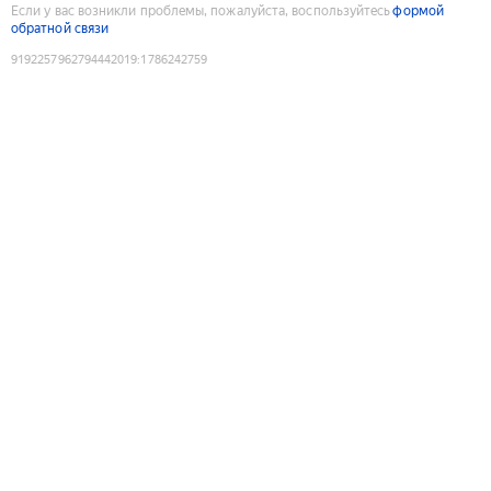
Если у вас возникли проблемы, пожалуйста, воспользуйтесь
формой
обратной связи
9192257962794442019
:
1786242759