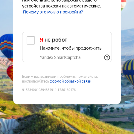
Нам очень жаль, но запросы с вашего
устройства похожи на автоматические.
Почему это могло произойти?
Я не робот
Нажмите, чтобы продолжить
Yandex SmartCaptcha
Если у вас возникли проблемы, пожалуйста,
воспользуйтесь
формой обратной связи
9187340010894854911
:
1786169476