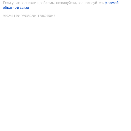
Если у вас возникли проблемы, пожалуйста, воспользуйтесь
формой
обратной связи
9192411491969339204
:
1786245047