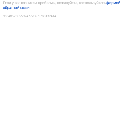
Если у вас возникли проблемы, пожалуйста, воспользуйтесь
формой
обратной связи
9184852855597477266
:
1786132414