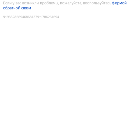
Если у вас возникли проблемы, пожалуйста, воспользуйтесь
формой
обратной связи
9193528669468681379
:
1786261694