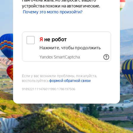
Нам очень жаль, но запросы с вашего
устройства похожи на автоматические.
Почему это могло произойти?
Я не робот
Нажмите, чтобы продолжить
Yandex SmartCaptcha
Если у вас возникли проблемы, пожалуйста,
воспользуйтесь
формой обратной связи
9189221111476011990
:
1786197506