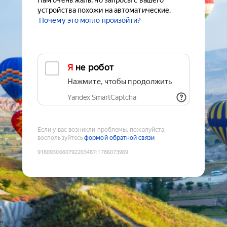
Нам очень жаль, но запросы с вашего
устройства похожи на автоматические.
Почему это могло произойти?
Я не робот
Нажмите, чтобы продолжить
Yandex SmartCaptcha
Если у вас возникли проблемы, пожалуйста,
воспользуйтесь
формой обратной связи
9180930660792203487
:
1786073969