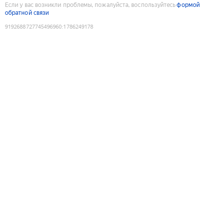
Если у вас возникли проблемы, пожалуйста, воспользуйтесь
формой
обратной связи
9192688727745496960
:
1786249178