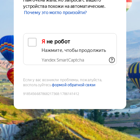
Нам очень жаль, но запросы с вашего
устройства похожи на автоматические.
Почему это могло произойти?
Я не робот
Нажмите, чтобы продолжить
Yandex SmartCaptcha
Если у вас возникли проблемы, пожалуйста,
воспользуйтесь
формой обратной связи
9185456687868217368
:
1786141412