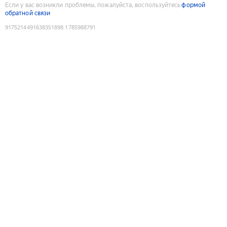
Если у вас возникли проблемы, пожалуйста, воспользуйтесь
формой
обратной связи
9175214491638351898
:
1785988791