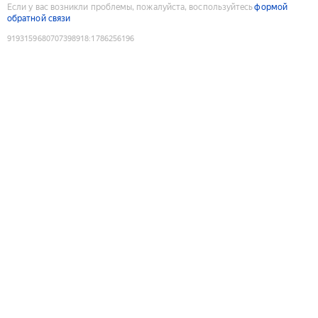
Если у вас возникли проблемы, пожалуйста, воспользуйтесь
формой
обратной связи
9193159680707398918
:
1786256196