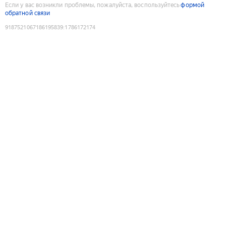
Если у вас возникли проблемы, пожалуйста, воспользуйтесь
формой
обратной связи
9187521067186195839
:
1786172174