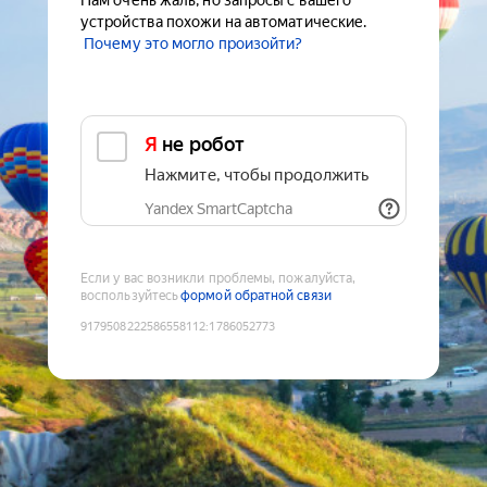
Нам очень жаль, но запросы с вашего
устройства похожи на автоматические.
Почему это могло произойти?
Я не робот
Нажмите, чтобы продолжить
Yandex SmartCaptcha
Если у вас возникли проблемы, пожалуйста,
воспользуйтесь
формой обратной связи
9179508222586558112
:
1786052773