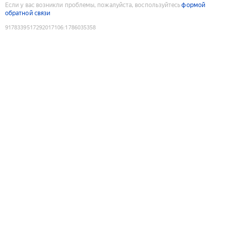
Если у вас возникли проблемы, пожалуйста, воспользуйтесь
формой
обратной связи
9178339517292017106
:
1786035358