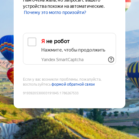
Нам очень жаль, но запросы с вашего
устройства похожи на автоматические.
Почему это могло произойти?
Я не робот
Нажмите, чтобы продолжить
Yandex SmartCaptcha
Если у вас возникли проблемы, пожалуйста,
воспользуйтесь
формой обратной связи
9193920530003191845
:
1786267533