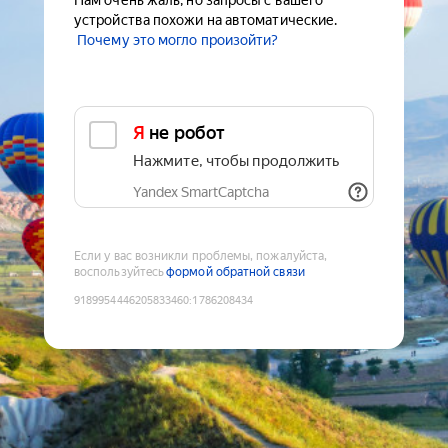
Нам очень жаль, но запросы с вашего
устройства похожи на автоматические.
Почему это могло произойти?
Я не робот
Нажмите, чтобы продолжить
Yandex SmartCaptcha
Если у вас возникли проблемы, пожалуйста,
воспользуйтесь
формой обратной связи
9189954446205833460
:
1786208434