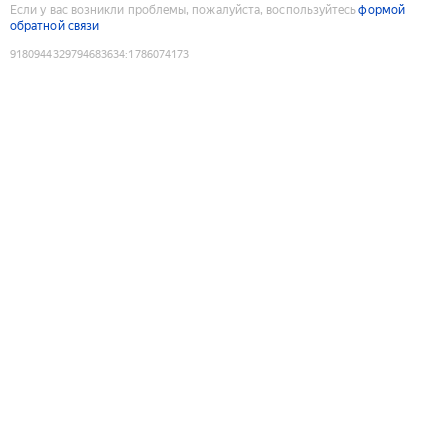
Если у вас возникли проблемы, пожалуйста, воспользуйтесь
формой
обратной связи
9180944329794683634
:
1786074173