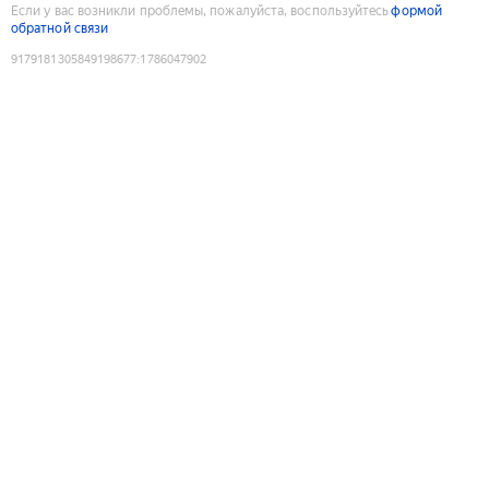
Если у вас возникли проблемы, пожалуйста, воспользуйтесь
формой
обратной связи
9179181305849198677
:
1786047902