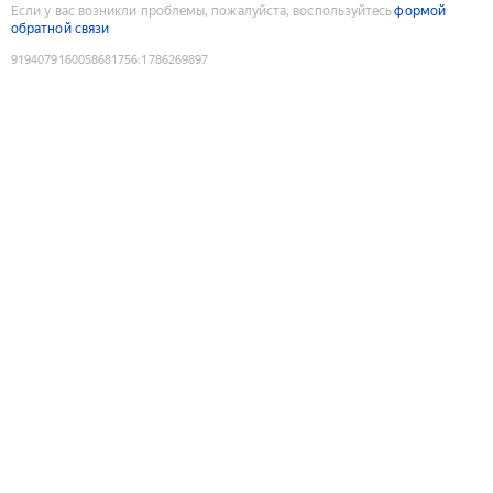
Если у вас возникли проблемы, пожалуйста, воспользуйтесь
формой
обратной связи
9194079160058681756
:
1786269897