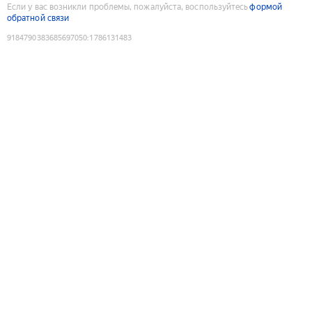
Если у вас возникли проблемы, пожалуйста, воспользуйтесь
формой
обратной связи
9184790383685697050
:
1786131483