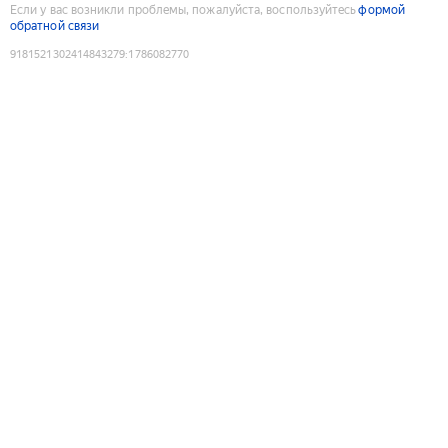
Если у вас возникли проблемы, пожалуйста, воспользуйтесь
формой
обратной связи
9181521302414843279
:
1786082770