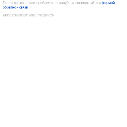
Если у вас возникли проблемы, пожалуйста, воспользуйтесь
формой
обратной связи
9193017658085012096
:
1786254079