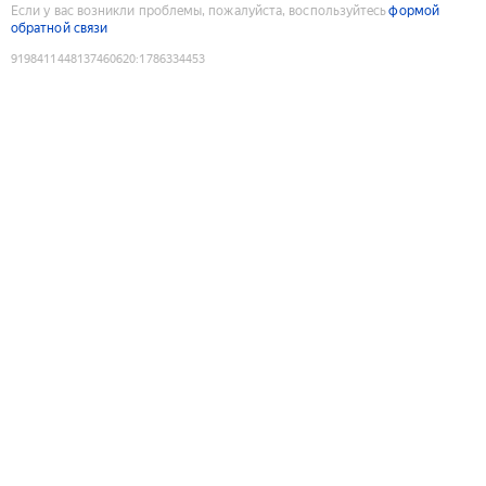
Если у вас возникли проблемы, пожалуйста, воспользуйтесь
формой
обратной связи
9198411448137460620
:
1786334453