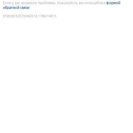
Если у вас возникли проблемы, пожалуйста, воспользуйтесь
формой
обратной связи
9190382525730460518
:
1786214813