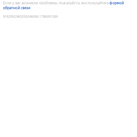
Если у вас возникли проблемы, пожалуйста, воспользуйтесь
формой
обратной связи
9182092982559246006
:
1786091289