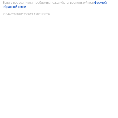
Если у вас возникли проблемы, пожалуйста, воспользуйтесь
формой
обратной связи
9184402650481738619
:
1786125706