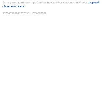
Если у вас возникли проблемы, пожалуйста, воспользуйтесь
формой
обратной связи
9176483999412673901
:
1786007709