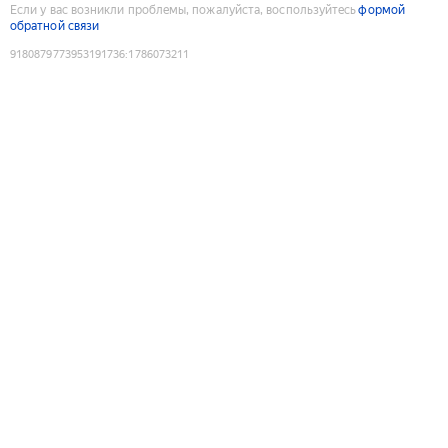
Если у вас возникли проблемы, пожалуйста, воспользуйтесь
формой
обратной связи
9180879773953191736
:
1786073211