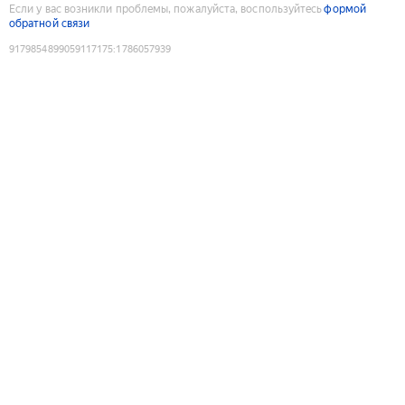
Если у вас возникли проблемы, пожалуйста, воспользуйтесь
формой
обратной связи
9179854899059117175
:
1786057939